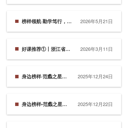
梦本科
榜样领航·勤学笃行，学
2026年5月21日
子圆梦考研上岸
好课推荐①丨浙江省职
2026年3月11日
业教育一流核心课程
《大数据财务管理》
身边榜样·范蠡之星年
2025年12月24日
度人物②
身边榜样•范蠡之星年
2025年12月22日
度人物①