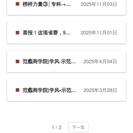
榜样力量③│专科→本
2025年11月03日
硕博！他们的“开挂”人
生太酷了
喜报！这项省赛，5支
2025年11月01日
队伍全部获奖，一等奖
2项，二等奖3项！
范蠡商学院|学风·示范引
2025年4月04日
领②这些寝室，向阳而
生
范蠡商学院|学风•示范引
2025年3月28日
领①：这些班级，沐光
而行
1
/
2
下一页