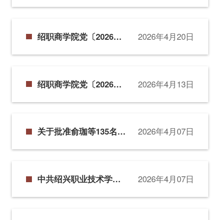
心——范蠡商学院赴上
虞开展主题党日活动
绍职商学院党〔2026〕4
2026年4月20日
号中共绍兴职业技术学
院范蠡商学院总支部委
员会关于举办第十四届
绍职商学院党〔2026〕3
2026年4月13日
“就业创业文化节”的通
号：中共绍兴职业技术
知
学院范蠡商学院总支部
委员会关于组织师生参
关于批准俞珈等135名同
2026年4月07日
加校2026“经典回响”合
学参加中共绍兴职业技
唱艺术节暨范蠡商学院
术学院范蠡商学院总支
合唱大赛的通知
委员会第二十七期党校
中共绍兴职业技术学院
2026年4月07日
基础班暨第十六期范蠡
范蠡商学院总支委员会
“雏鹰班”学习的决定
党校关于聘请二十七期
党校基础班暨第十六期