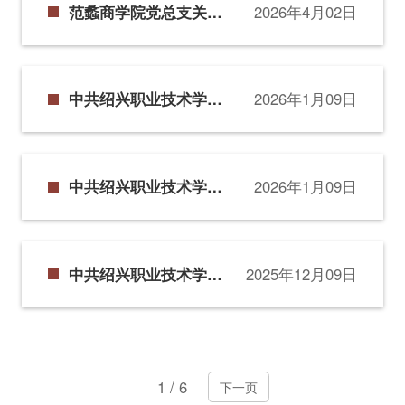
范蠡商学院党总支关于
2026年4月02日
范蠡“雏鹰班”班主任、
举办第二十七期党校基
班主任助理的决定
础班暨第十六期范蠡“雏
鹰班”的通知
中共绍兴职业技术学院
2026年1月09日
范蠡商学院总支委员会
党校关于同意陈秋霞等
91名第二十六期党校基
中共绍兴职业技术学院
2026年1月09日
础班暨第十五期范蠡“雏
范蠡商学院总支委员会
鹰班”学员结业的决定
党校关于授予陈秋霞等
17人第二十六期党校基
中共绍兴职业技术学院
2025年12月09日
础班暨第十五期范蠡“雏
范蠡商学院总支部委员
鹰班”优秀学员称号的决
会关于公布“寻找身边
定
的榜样——第十三届范
蠡之星”2025年度人物
1
/
6
评选结果的通知
下一页